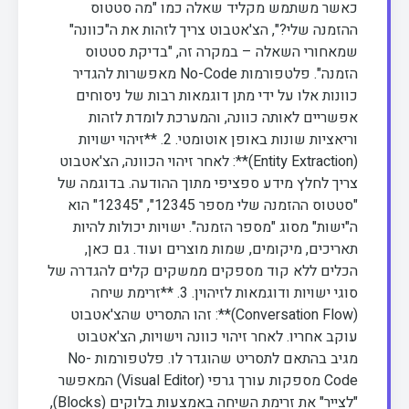
כאשר משתמש מקליד שאלה כמו "מה סטטוס
ההזמנה שלי?", הצ'אטבוט צריך לזהות את ה"כוונה"
שמאחורי השאלה – במקרה זה, "בדיקת סטטוס
הזמנה". פלטפורמות No-Code מאפשרות להגדיר
כוונות אלו על ידי מתן דוגמאות רבות של ניסוחים
אפשריים לאותה כוונה, והמערכת לומדת לזהות
וריאציות שונות באופן אוטומטי. 2. **זיהוי ישויות
(Entity Extraction)**: לאחר זיהוי הכוונה, הצ'אטבוט
צריך לחלץ מידע ספציפי מתוך ההודעה. בדוגמה של
"סטטוס ההזמנה שלי מספר 12345", "12345" הוא
ה"ישות" מסוג "מספר הזמנה". ישויות יכולות להיות
תאריכים, מיקומים, שמות מוצרים ועוד. גם כאן,
הכלים ללא קוד מספקים ממשקים קלים להגדרה של
סוגי ישויות ודוגמאות לזיהוין. 3. **זרימת שיחה
(Conversation Flow)**: זהו התסריט שהצ'אטבוט
עוקב אחריו. לאחר זיהוי כוונה וישויות, הצ'אטבוט
מגיב בהתאם לתסריט שהוגדר לו. פלטפורמות No-
Code מספקות עורך גרפי (Visual Editor) המאפשר
"לצייר" את זרימת השיחה באמצעות בלוקים (Blocks),