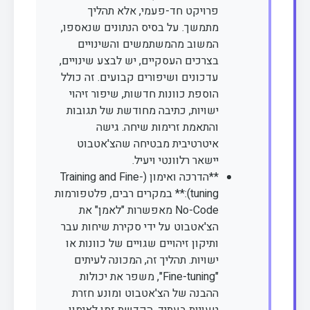
פרויקט חד-פעמי, אלא תהליך
מתמשך. על בסיס הנתונים שנאספו,
המשוב מהמשתמשים והשינויים
בצרכים העסקיים, יש לבצע שינויים,
עדכונים ושיפורים קבועים. זה כולל
הוספת כוונות חדשות, שיפור זיהוי
ישויות, כתיבה מחודשת של תגובות
והתאמת זרימות שיחה. גישה
איטרטיבית מבטיחה שהצ'אטבוט
יישאר רלוונטי ויעיל.
**הדרכה ואימון (Training and Fine-
tuning):** במקרים רבים, פלטפורמות
No-Code מאפשרות "לאמן" את
הצ'אטבוט על ידי סקירת שיחות עבר
ותיקון זיהויים שגויים של כוונות או
ישויות. תהליך זה, המכונה לעיתים
"Fine-tuning", משפר את יכולות
ההבנה של הצ'אטבוט ומונע חזרת