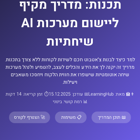
תכנות: מדריך מקיף
ליישום מערכות AI
שיחתיות
למד כיצד לבנות צ'אטבוט חכם לשירות לקוחות ללא צורך בתכנות.
מדריך זה יקנה לך את הידע והכלים לעצב, להטמיע ולנהל מערכות
שיחה אוטומטיות שישפרו את חווית הלקוח ויחסכו משאבים
ויעילות.
👨‍🏫 מאת:
LearningHub
📅 עודכן:
15.12.2025
⏱️ זמן קריאה: 14 דקות
📊 רמת קושי: בינוני
📖 תוכן המדריך
📋 משימות
🚀 הצטרף לקורס