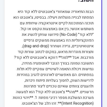
הבנת התיאוריה שמאחורי צ'אטבוטים ללא קוד היא
המפתח לבנייה מוצלחת ויעילה. בבסיסו, צ'אטבוט הוא
תוכנה המתוכננת לקיים אינטראקציה שיחתית עם
משתמש אנושי, בין אם באמצעות טקסט או קול.
"ללא קוד" (No-Code) פירושו שניתן להשיג את
הפונקציונליות הזו באמצעות ממשקים גרפיים
אינטואיטיביים, גרירה ושחרור (drag-and-drop),
ותצורות מוגדרות מראש, במקום לכתוב שורות קוד
מורכבות. אבל **למה** דווקא צ'אטבוטים ללא קוד?
התשובה טמונה בצורך הגובר לאוטומציה מהירה,
גמישות ויכולת התאמה לשינויים עסקיים ללא תלות
במפתחים. הם מאפשרים לארגונים להגיב במהירות
לדרישות השוק, לחסוך בעלויות פיתוח ניכרות,
ולהעצים צוותים שאינם טכניים ליצור פתרונות
חדשניים. **מהו** צ'אטבוט ללא קוד? הוא למעשה
מערכת המשלבת מספר רכיבי מפתח: 1. **זיהוי כוונות
(Intent Recognition)**: זהו הלב של הצ'אטבוט.