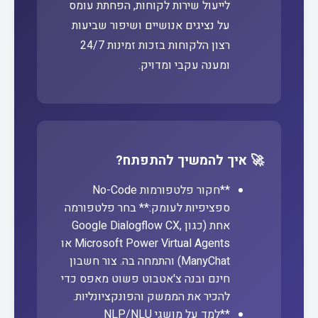
לייעול שירות לקוחות, הפחתת עומס
על נציגים אנושיים ושיפור שביעות
רצון הלקוחות בזכות זמינות 24/7
ומענה עקבי ומדויק.
🚀 איך להמשיך להתפתח?
**חקור פלטפורמות No-Code
ספציפיות לעומק:** בחר פלטפורמה
אחת (כגון Google Dialogflow CX,
Microsoft Power Virtual Agents או
ManyChat) והתמחה בה. צור חשבון
חינם ובנה צ'אטבוט פשוט מאפס כדי
להכיר את הממשק והפונקציונליות.
**למד על מושגי NLP/NLU