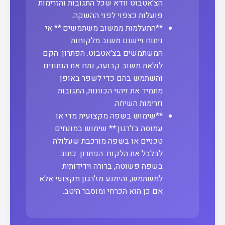
הצ'אטבוט וודא שכל התגובות והזרימות
פועלות כצפוי לפני ההשקה.
**התעלמות ממשוב משתמשים:** אי
ניתוח ויישום משוב מלקוחות
המשתמשים בצ'אטבוט. הפתרון: הקם
לולאת משוב קבועה, נתח את הנתונים
והשתמש בהם כדי לשפר באופן
מתמיד את זיהוי הכוונות, התגובות
וזרימות השיחה.
**שימוש בשפה מקצועית מדי או
עמוסה בז'רגון:** שימוש במונחים
טכניים או בשפה מורכבת שעלולה
לבלבל את הלקוח. הפתרון: כתוב
בשפה פשוטה, ברורה וידידותית
למשתמש, והימנע מז'רגון מקצועי אלא
אם כן הוא הכרחי ומוסבר היטב.