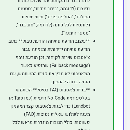
לחנות בגדים מקוונת, זהה שלוש כוונות
נפוצות (לדוגמה, "בירור מידות", "סטטוס
משלוח", "החלפת פריט") ושתי ישויות
רלוונטיות לכל כוונה (לדוגמה, "סוג בגד",
"מספר הזמנה").
**עיצוב הודעת פתיחה והודעת גיבוי:** כתוב
הודעת פתיחה ידידותית ומזמינה עבור
צ'אטבוט שירות לקוחות, וכן הודעת גיבוי
(Fallback message) שתופיע כאשר
הצ'אטבוט לא מבין את פניית המשתמש, עם
הנחיה ברורה להמשך.
**בניית צ'אטבוט FAQ בסיסי:** השתמש
בפלטפורמת No-Code חינמית (כמו Tars או
Landbot) כדי לבנות צ'אטבוט קצר המעניק
מענה לשלוש שאלות נפוצות (FAQ)
פשוטות, כולל תגובות מוגדרות מראש לכל