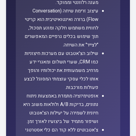
מענה רלוונטי וממוקד.
עיצוב זרימת שיחה (Conversation
Flow) ברורה ואינטואיטיבית הוא קריטי
לחווית משתמש חלקה ומונע תסכול,
תוך שימוש בכלים גרפיים המאפשרים
"לצייר" את השיחה.
שילוב הצ'אטבוט עם מערכות חיצוניות
כמו CRM, שערי תשלום ומאגרי ידע
מרחיב משמעותית את יכולותיו והופך
אותו לכלי עסקי עוצמתי המסוגל לבצע
פעולות מורכבות.
אופטימיזציה מתמדת באמצעות ניתוח
נתונים, בדיקות A/B ולולאות משוב היא
חיונית לשמירה על יעילות הצ'אטבוט
ושיפור מתמיד של ביצועיו לאורך זמן.
צ'אטבוטים ללא קוד הם כלי אסטרטגי