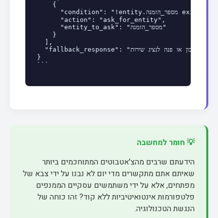
    {

      "condition": "!entity.מספר_הזמנה exists",

      "action": "ask_for_entity",

      "entity_to_ask": "מספר_הזמנה"

    }

  ],

  "fallback_response": "אני מצטער, לא הצלחתי למצוא את פרטי ההזמנה עם המספר הזה. אנא וודא שהמספר נכון או פנה לנציג שירות."

}

```
💡 חומר למחשבה
הידעתם שרבים מהצ'אטבוטים המתוחכמים ביותר
שאיתם אתם מתקשרים מדי יום לא נבנו על ידי צבא של
מפתחים, אלא על ידי משתמשים עסקיים הממנפים
פלטפורמות אינטואיטיביות ללא קוד? זהו כוחה של
הנגשת הטכנולוגיה.