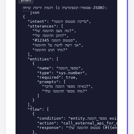
העתק
דוגמת זרימת שיחה (פסאודו-קונפיגורציה ב-JSON):

```json

{

  "intent": "בדיקת סטטוס הזמנה",

  "utterances": [

    "מה מצב ההזמנה שלי?",

    "היכן ההזמנה שלי?",

    "סטטוס הזמנה #12345",

    "אני רוצה לדעת על ההזמנה",

    "מתי תגיע ההזמנה?"

  ],

  "entities": [

    {

      "name": "מספר_הזמנה",

      "type": "sys.number",

      "required": true,

      "prompts": [

        "באיזה מספר הזמנה מדובר?",

        "מהו מספר ההזמנה שלך?"

      ]

    }

  ],

  "flow": [

    {

      "condition": "entity.מספר_הזמנה exists",

      "action": "call_external_api_for_order_s
      "response": "סטטוס ההזמנה שלך (#{{entity.מספר_הזמנה}}) הוא: {{api_response.status}}. תאריך משוער: {{api_response.delivery_date}}."

    },
