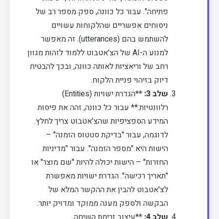
פתיחה". עבור כל כוונה, ספק מספר רב של
ניסוחים אפשריים שהלקוחות עשויים
להשתמש בהם (utterances). זה מאפשר
למנוע ה-AI של הצ'אטבוט ללמוד לזהות מגוון
רחב של וריאציות לאותה כוונה, ובכך להבטיח
דיוק בזיהוי פניית הלקוח.
שלב 3:
**הגדרת ישויות (Entities)
רלוונטיות:** עבור כל כוונה, זהה את פיסות
המידע הספציפיות שהצ'אטבוט צריך לחלץ.
לדוגמה, עבור "בדיקת סטטוס הזמנה" –
הישות היא "מספר הזמנה". עבור "מדיניות
החזרות" – הישות יכולה להיות "שם מוצר" או
"תאריך רכישה". הגדרת ישויות מאפשרת
לצ'אטבוט להבין את ההקשר המלא של
הבקשה ולספק מענה ממוקד ומדויק יותר.
שלב 4:
**עיצוב זרימת השיחה