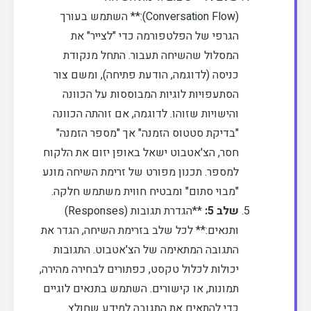
(Conversation Flow):** השתמש בעורך
הגרפי של הפלטפורמה כדי "לצייר" את
המסלול שהשיחה תעבור. התחל מנקודת
כניסה (לדוגמה, הודעת פתיחה), ומשם צור
הסתעפויות לוגיות המבוססות על הכוונה
והישויות שזוהו. לדוגמה, אם זוהתה הכוונה
"בדיקת סטטוס הזמנה" אך "מספר הזמנה"
חסר, הצ'אטבוט ישאל באופן יזום את הלקוח
למספר. תכנון מפורט של זרימת השיחה מונע
"מבוי סתום" ומבטיח חווית משתמש חלקה.
שלב 5:
**הגדרת תגובות (Responses)
ותנאים:** לכל שלב בזרימת השיחה, הגדר את
התגובה המתאימה של הצ'אטבוט. התגובות
יכולות לכלול טקסט, כפתורים לבחירה מהירה,
תמונות, או קישורים. השתמש בתנאים לוגיים
כדי להתאים את התגובה למידע שחולץ.