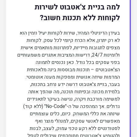
למה בניית צ'אטבוט לשירות
לקוחות ללא תכנות חשוב?
בעידן הדיגיטלי המהיר, שירות לקוחות יעיל וזמין הוא
לא רק יתרון, אלא הכרח קיומי לכל עסק. לקוחות
מצפים לתגובות מיידיות, לפתרונות מותאמים אישית
ולזמינות 24/7, דרישות המציבות אתגרים משמעותיים
בפני עסקים בכל גודל. כאן נכנסים לתמונה
הצ'אטבוטים – תוכנות מבוססות בינה מלאכותית
המדמות שיחה אנושית ומספקות מענה אוטומטי.
בעבר, בניית צ'אטבוט דרשה ידע נרחב בתכנות,
בלמידת מכונה ובפיתוח תוכנה, מה שהפך אותה
למשימה מורכבת ויקרה, נגישה בעיקר לתאגידים
גדולים. אך המהפכה של ה-"No-Code" (ללא קוד)
שינתה את כללי המשחק. כיום, כלים עוצמתיים
מאפשרים לאנשי עסקים, למנהלי מוצר ואף
לסטודנטים ללא רקע טכני עמוק, לעצב, לבנות
ולהטמיע צ'אטבוטים מתוחכמים שיכולים לטפל