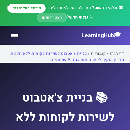
🎓
תלמיד רשום?
חזור לפורטל לאחר הלימוד
|
פורטל התלמידים
🚀
גולש חדש?
הצטרף חינם
🎓
LearningHub
דף הבית
/
קטגוריות
/
בניית צ'אטבוט לשירות לקוחות ללא תכנות:
מדריך מקיף ליישום מערכות AI שיחתיות
📚 בניית צ'אטבוט
לשירות לקוחות ללא