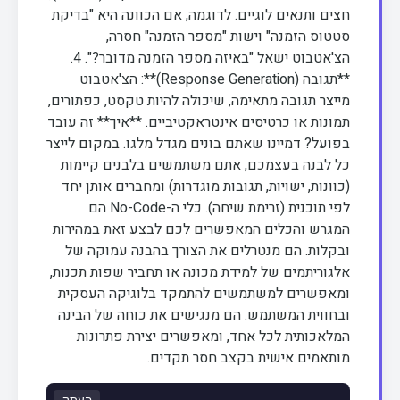
חצים ותנאים לוגיים. לדוגמה, אם הכוונה היא "בדיקת
סטטוס הזמנה" וישות "מספר הזמנה" חסרה,
הצ'אטבוט ישאל "באיזה מספר הזמנה מדובר?". 4.
**תגובה (Response Generation)**: הצ'אטבוט
מייצר תגובה מתאימה, שיכולה להיות טקסט, כפתורים,
תמונות או כרטיסים אינטראקטיביים. **איך** זה עובד
בפועל? דמיינו שאתם בונים מגדל מלגו. במקום לייצר
כל לבנה בעצמכם, אתם משתמשים בלבנים קיימות
(כוונות, ישויות, תגובות מוגדרות) ומחברים אותן יחד
לפי תוכנית (זרימת שיחה). כלי ה-No-Code הם
המגרש והכלים המאפשרים לכם לבצע זאת במהירות
ובקלות. הם מנטרלים את הצורך בהבנה עמוקה של
אלגוריתמים של למידת מכונה או תחביר שפות תכנות,
ומאפשרים למשתמשים להתמקד בלוגיקה העסקית
ובחווית המשתמש. הם מנגישים את כוחה של הבינה
המלאכותית לכל אחד, ומאפשרים יצירת פתרונות
מותאמים אישית בקצב חסר תקדים.