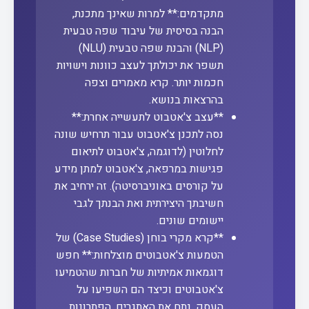
מתקדמים:** למרות שאינך מתכנת,
הבנה בסיסית של עיבוד שפה טבעית
(NLP) והבנת שפה טבעית (NLU)
תשפר את יכולתך לעצב כוונות וישויות
חכמות יותר. קרא מאמרים וצפה
בהרצאות בנושא.
**עצב צ'אטבוט לתעשייה אחרת:**
נסה לתכנן צ'אטבוט עבור תרחיש שונה
לחלוטין (לדוגמה, צ'אטבוט לתיאום
פגישות במרפאה, צ'אטבוט למתן מידע
על קורסים באוניברסיטה). זה ירחיב את
חשיבתך היצירתית ואת הבנתך לגבי
יישומים שונים.
**קרא מקרי בוחן (Case Studies) של
הטמעות צ'אטבוטים מוצלחות:** חפש
דוגמאות אמיתיות של חברות שהטמיעו
צ'אטבוטים וכיצד הם השפיעו על
העסק. נתח את האתגרים, הפתרונות