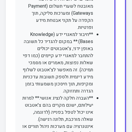
מאובטח לשערי תשלום (Payment
Gateways) ומערכות סליקה, תוך
הקפדה על תקני אבטחת מידע
ופרטיות.
**חיבור למאגרי ידע (Knowledge
Bases):** במקום להגדיר כל תשובה
באופן ידני, צ'אטבוטים יכולים
להתחבר למאגרי ידע קיימים (כמו דפי
שאלות נפוצות, מאמרים או מסמכי
תמיכה). זה מאפשר לצ'אטבוט לשלוף
מידע דינמית ולספק תשובות עדכניות
ומקיפות, תוך חיסכון משמעותי בזמן
הגדרה ותחזוקה.
**העברה חלקה לנציג אנושי:** למרות
יעילותם, ישנם מקרים בהם צ'אטבוט
אינו יכול לטפל בפנייה (לדוגמה,
שאלה מורכבת, תלונה רגישה).
אינטגרציה עם מערכות ניהול תורים או