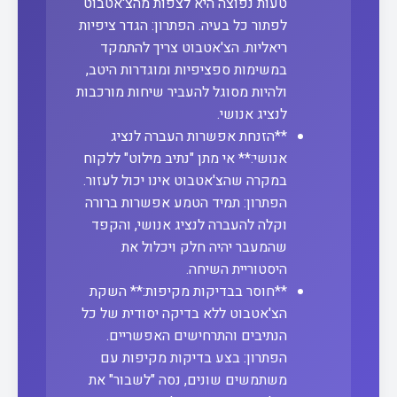
טעות נפוצה היא לצפות מהצ'אטבוט
לפתור כל בעיה. הפתרון: הגדר ציפיות
ריאליות. הצ'אטבוט צריך להתמקד
במשימות ספציפיות ומוגדרות היטב,
ולהיות מסוגל להעביר שיחות מורכבות
לנציג אנושי.
**הזנחת אפשרות העברה לנציג
אנושי:** אי מתן "נתיב מילוט" ללקוח
במקרה שהצ'אטבוט אינו יכול לעזור.
הפתרון: תמיד הטמע אפשרות ברורה
וקלה להעברה לנציג אנושי, והקפד
שהמעבר יהיה חלק ויכלול את
היסטוריית השיחה.
**חוסר בבדיקות מקיפות:** השקת
הצ'אטבוט ללא בדיקה יסודית של כל
הנתיבים והתרחישים האפשריים.
הפתרון: בצע בדיקות מקיפות עם
משתמשים שונים, נסה "לשבור" את