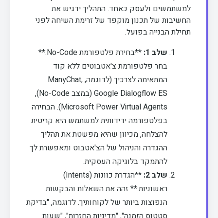
למשתמשים ולעסק כאחד. התהליך ידגיש את
החשיבות של תכנון מוקפד של זרימת השיחה לפני
תחילת הבנייה בפועל.
שלב 1:
**בחירת פלטפורמת No-Code:**
בחר פלטפורמת צ'אטבוטים ללא קוד
המתאימה לצרכיך (לדוגמה, ManyChat,
Google Dialogflow ES (במצב No-Code),
Microsoft Power Virtual Agents). הבחירה
בפלטפורמה ידידותית למשתמש היא קריטית
להצלחה, מכיוון שהיא מפשטת את תהליך
ההגדרה והניהול של הצ'אטבוט ומאפשרת לך
להתמקד בלוגיקה העסקית.
שלב 2:
**הגדרת כוונות (Intents)
ראשוניות:** זהה את השאלות והבקשות
הנפוצות ביותר של לקוחותיך. לדוגמה, "בדיקת
סטטוס הזמנה", "מדיניות החזרות", "שעות