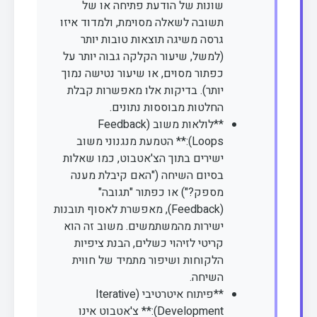
שונות של הודעת פתיחה או של
תשובה לשאלה מסוימת, ולמדוד איזו
גרסה משיגה תוצאות טובות יותר
(למשל, שיעור הקלקה גבוה יותר על
כפתור מסוים, או שיעור נטישה נמוך
יותר). בדיקות אלו מאפשרות קבלת
החלטות מבוססות נתונים.
**לולאות משוב (Feedback
Loops):** הטמעת מנגנוני משוב
ישירים בתוך הצ'אטבוט, כמו שאלות
בסיום השיחה ("האם קיבלת מענה
מספק?") או כפתור "תגובה"
(Feedback), מאפשרת לאסוף תובנות
ישירות מהמשתמשים. משוב זה הוא
קריטי לזיהוי כשלים, הבנת ציפיות
הלקוחות ושיפור מתמיד של חווית
השיחה.
**פיתוח איטרטיבי (Iterative
Development):** צ'אטבוט אינו